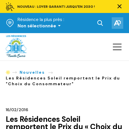
NOUVEAU : LOYER GARANTI JUSQU'EN 2030 !
Ferm
la
Résidence la plus près :
barre
d'aler
Ouvrir
Ouv
Non sélectionnée
la
la
Accueil
barre
bar
de
Ouvrir
d'ac
la
recherche.
navigat
du
site
Nouvelles
Accueil
Les Résidences Soleil remportent le Prix du
"Choix du Consommateur"
16/02/2016
Les Résidences Soleil
remportent le Prix du « Choix du