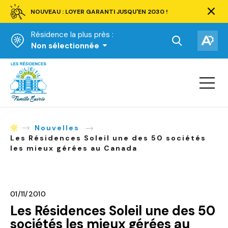
NOUVEAU : LOYER GARANTI JUSQU'EN 2030 !
Ferm
la
Résidence la plus près :
barre
d'aler
Ouvrir
Ouv
Non sélectionnée
la
la
Accueil
barre
bar
de
Ouvrir
d'ac
la
recherche.
navigat
du
site
Nouvelles
Accueil
Les Résidences Soleil une des 50 sociétés
les mieux gérées au Canada
01/11/2010
Les Résidences Soleil une des 50
sociétés les mieux gérées au