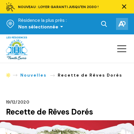
NOUVEAU : LOYER GARANTI JUSQU'EN 2030 !
Ferm
la
Résidence la plus près :
barre
d'aler
Ouvrir
Ouv
Non sélectionnée
la
la
Accueil
barre
bar
de
Ouvrir
d'ac
la
recherche.
navigat
du
site
Nouvelles
Recette de Rêves Dorés
Accueil
19/12/2020
Recette de Rêves Dorés