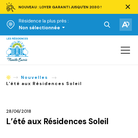
NOUVEAU : LOYER GARANTI JUSQU'EN 2030 !
Ferm
la
Résidence la plus près :
barre
d'aler
Ouvrir
Ouv
Non sélectionnée
la
la
Accueil
barre
bar
de
Ouvrir
d'ac
la
recherche.
navigat
du
site
Nouvelles
Accueil
L'été aux Résidences Soleil
28/06/2018
L’été aux Résidences Soleil