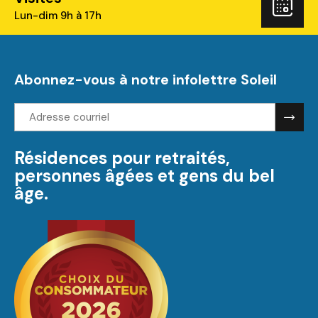
Rés
Lun-dim 9h à 17h
Abonnez-vous à notre infolettre Soleil
Adresse
courriel:
Résidences pour retraités,
personnes âgées et gens du bel
âge.