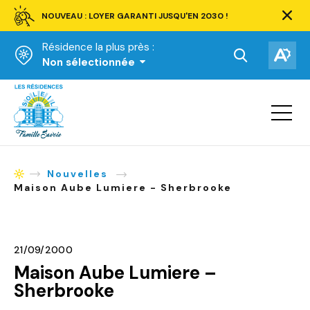
NOUVEAU : LOYER GARANTI JUSQU'EN 2030 !
Ferm
la
Résidence la plus près :
barre
d'aler
Ouvrir
Ouv
Non sélectionnée
la
la
Accueil
barre
bar
de
Ouvrir
d'ac
la
recherche.
navigat
du
site
Nouvelles
Accueil
Maison Aube Lumiere - Sherbrooke
21/09/2000
Maison Aube Lumiere –
Sherbrooke