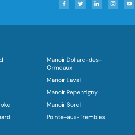
Facebook
Twitter
LinkedIn
Instagram
YouT
rd
Manoir Dollard-des-
Ormeaux
Manoir Laval
Manoir Repentigny
ooke
Manoir Sorel
nard
Pointe-aux-Trembles