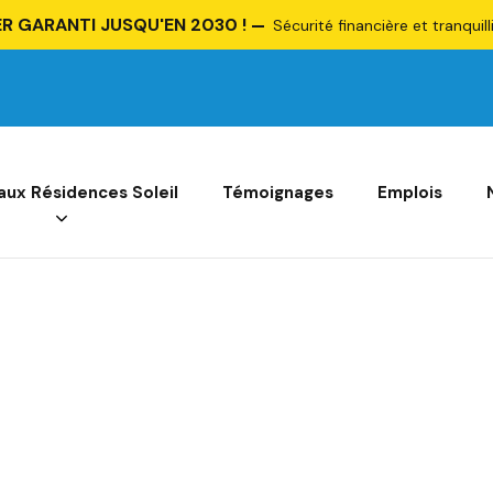
R GARANTI JUSQU'EN 2030 !
Sécurité financière et tranquill
 aux Résidences Soleil
Témoignages
Emplois