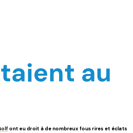
étaient au
olf
ont eu droit à de nombreux fous rires et éclats