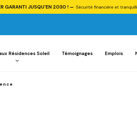
R GARANTI JUSQU'EN 2030 !
Sécurité financière et tranquill
 aux Résidences Soleil
Témoignages
Emplois
dence