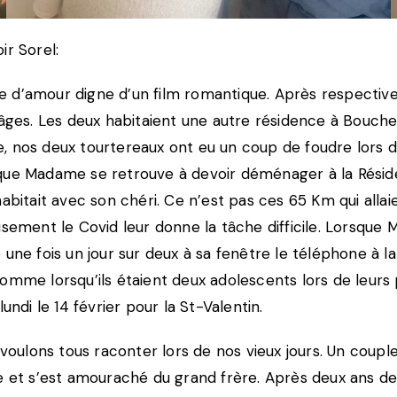
ir Sorel:
oire d’amour digne d’un film romantique. Après respect
ges. Les deux habitaient une autre résidence à Bouchervi
 nos deux tourtereaux ont eu un coup de foudre lors d’u
que Madame se retrouve à devoir déménager à la Résiden
e habitait avec son chéri. Ce n’est pas ces 65 Km qui alla
eusement le Covid leur donne la tâche difficile. Lorsq
une fois un jour sur deux à sa fenêtre le téléphone à la
omme lorsqu’ils étaient deux adolescents lors de leurs p
undi le 14 février pour la St-Valentin.
 voulons tous raconter lors de nos vieux jours. Un coupl
 et s’est amouraché du grand frère. Après deux ans de f