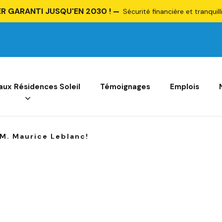
R GARANTI JUSQU'EN 2030 !
Sécurité financière et tranquill
 aux Résidences Soleil
Témoignages
Emplois
 M. Maurice Leblanc!