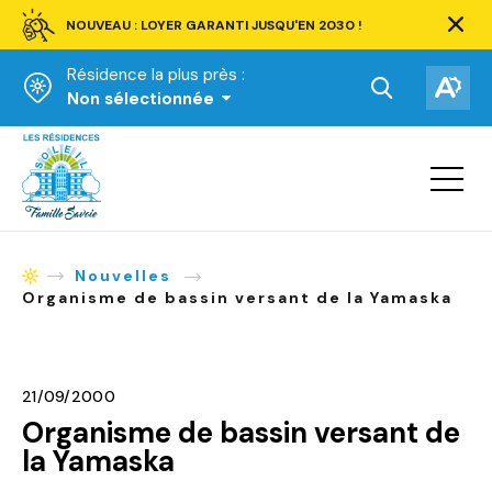
NOUVEAU : LOYER GARANTI JUSQU'EN 2030 !
Ferm
la
Résidence la plus près :
barre
d'aler
Ouvrir
Ouv
Non sélectionnée
la
la
Accueil
barre
bar
de
Ouvrir
d'ac
la
recherche.
navigat
du
site
Nouvelles
Accueil
Organisme de bassin versant de la Yamaska
21/09/2000
Organisme de bassin versant de
la Yamaska