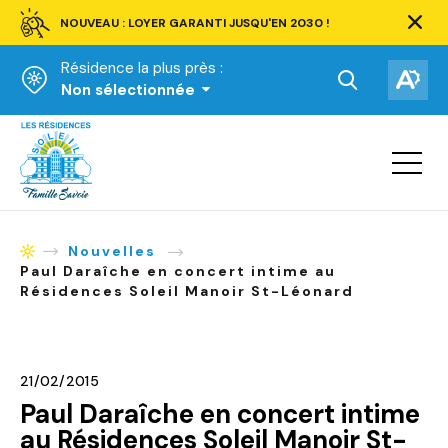
NOUVEAU : LOYER GARANTI JUSQU'EN 2030 !
Ferm
la
Résidence la plus près :
barre
d'aler
Ouvrir
Ouv
Non sélectionnée
la
la
Accueil
barre
bar
de
Ouvrir
d'ac
la
recherche.
navigat
du
site
Nouvelles
Accueil
Paul Daraîche en concert intime au
Résidences Soleil Manoir St-Léonard
21/02/2015
Paul Daraîche en concert intime
au Résidences Soleil Manoir St-