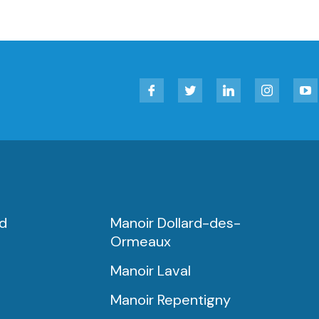
Facebook
Twitter
LinkedIn
Instagram
YouT
rd
Manoir Dollard-des-
Ormeaux
Manoir Laval
Manoir Repentigny