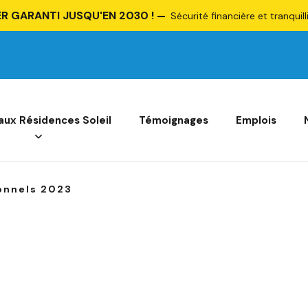
R GARANTI JUSQU'EN 2030 !
Sécurité financière et tranquill
 aux Résidences Soleil
Témoignages
Emplois
onnels 2023