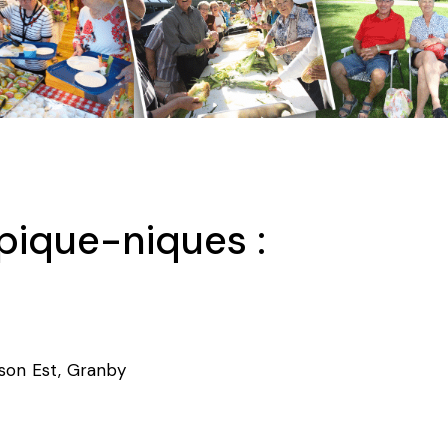
 pique-niques :
ison Est, Granby