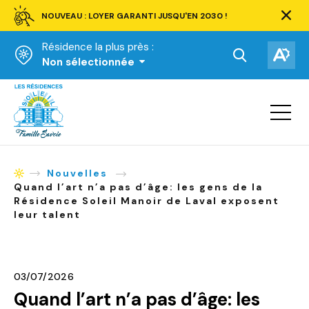
NOUVEAU : LOYER GARANTI JUSQU'EN 2030 !
Ferm
la
Résidence la plus près :
barre
d'aler
Ouvrir
Ouv
Non sélectionnée
la
la
Accueil
barre
bar
de
Ouvrir
d'ac
la
recherche.
navigat
du
site
Nouvelles
Accueil
Quand l’art n’a pas d’âge: les gens de la
Résidence Soleil Manoir de Laval exposent
leur talent
03/07/2026
Quand l’art n’a pas d’âge: les