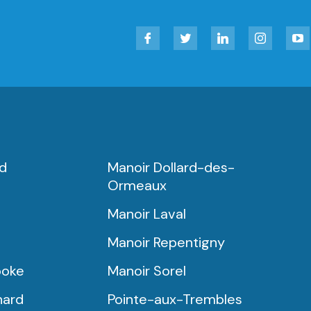
Facebook
Twitter
LinkedIn
Instagram
YouT
rd
Manoir Dollard-des-
Ormeaux
Manoir Laval
Manoir Repentigny
ooke
Manoir Sorel
nard
Pointe-aux-Trembles