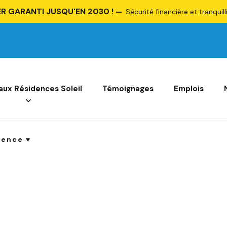
R GARANTI JUSQU'EN 2030 !
Sécurité financière et tranquill
 aux Résidences Soleil
Témoignages
Emplois
ence ♥︎