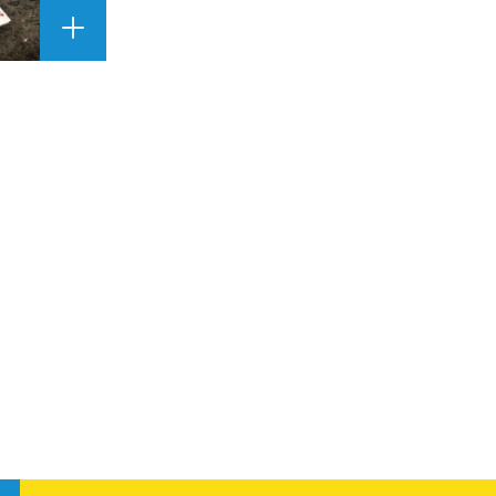
A
G
R
A
N
D
I
R
L
'
I
M
A
G
E
"
"