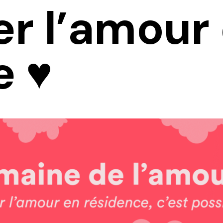
r l’amour
 ♥︎