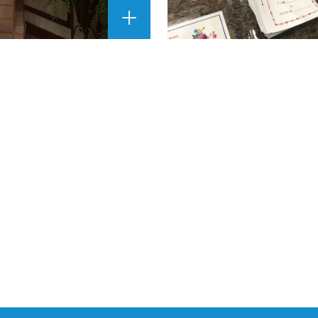
A
G
R
A
N
D
I
R
L
'
I
M
A
G
E
"
"