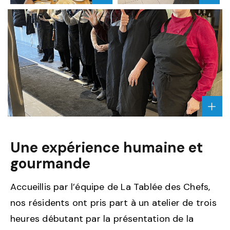
L'IMAGE
L'IMA
""
""
AGRA
L'IM
""
Une expérience humaine et
gourmande
Accueillis par l’équipe de La Tablée des Chefs,
nos résidents ont pris part à un atelier de trois
heures débutant par la présentation de la