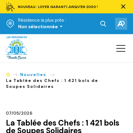
NOUVEAU : LOYER GARANTI JUSQU'EN 2030 !
Ferm
la
Résidence la plus près :
barre
d'aler
Ouvrir
Ouv
Non sélectionnée
la
la
Accueil
barre
bar
de
Ouvrir
d'ac
la
recherche.
navigat
du
site
Nouvelles
Accueil
La Tablée des Chefs : 1 421 bols de
Soupes Solidaires
07/05/2026
La Tablée des Chefs : 1 421 bols
de Soupes Solidaires