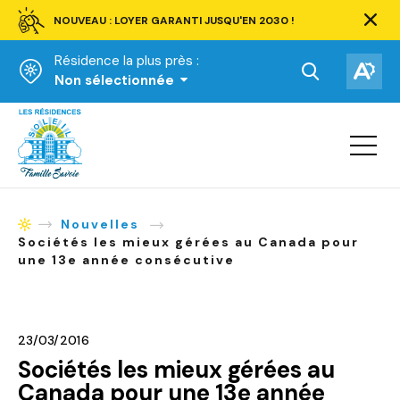
NOUVEAU : LOYER GARANTI JUSQU'EN 2030 !
Ferm
la
Résidence la plus près :
barre
d'aler
Ouvrir
Ouv
Non sélectionnée
la
la
Accueil
barre
bar
de
Ouvrir
d'ac
la
recherche.
navigat
du
site
Nouvelles
Accueil
Sociétés les mieux gérées au Canada pour
une 13e année consécutive
23/03/2016
Sociétés les mieux gérées au
Canada pour une 13e année