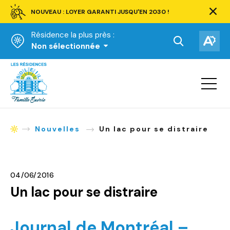
NOUVEAU : LOYER GARANTI JUSQU'EN 2030 !
Ferm
la
Résidence la plus près :
barre
d'aler
Ouvrir
Ouv
Non sélectionnée
la
la
Accueil
barre
bar
de
Ouvrir
d'ac
la
recherche.
navigat
du
site
Nouvelles
Un lac pour se distraire
Accueil
04/06/2016
Un lac pour se distraire
Journal de Montréal –