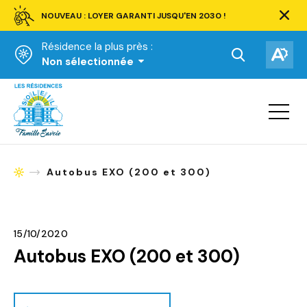
NOUVEAU : LOYER GARANTI JUSQU'EN 2030 !
Ferm
la
Résidence la plus près :
barre
d'aler
Ouvrir
Ouv
Non sélectionnée
la
la
Accueil
barre
bar
de
Ouvrir
d'ac
la
recherche.
navigat
du
site
Autobus EXO (200 et 300)
Accueil
15/10/2020
Autobus EXO (200 et 300)