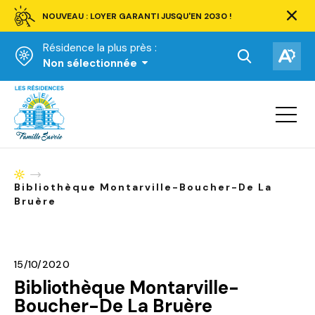
NOUVEAU : LOYER GARANTI JUSQU'EN 2030 !
Ferm
la
Résidence la plus près :
barre
d'aler
Ouvrir
Ouv
Non sélectionnée
la
la
Accueil
barre
bar
de
Ouvrir
d'ac
la
recherche.
navigat
du
site
Accueil
Bibliothèque Montarville-Boucher-De La
Bruère
15/10/2020
Bibliothèque Montarville-
Boucher-De La Bruère