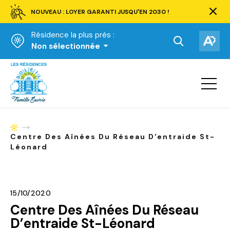
NOUVEAU : LOYER GARANTI JUSQU'EN 2030 !
Ferm
la
Résidence la plus près :
barre
d'aler
Ouvrir
Ouv
Non sélectionnée
la
la
Accueil
barre
bar
de
Ouvrir
d'ac
la
recherche.
navigat
du
site
Accueil
Centre Des Aînées Du Réseau D'entraide St-
Léonard
15/10/2020
Centre Des Aînées Du Réseau
D’entraide St-Léonard