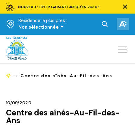
NOUVEAU : LOYER GARANTI JUSQU'EN 2030 !
Ferm
la
Résidence la plus près :
barre
d'aler
Ouvrir
Ouv
Non sélectionnée
la
la
Accueil
barre
bar
de
Ouvrir
d'ac
la
recherche.
navigat
du
site
Centre des aînés-Au-Fil-des-Ans
Accueil
10/09/2020
Centre des aînés-Au-Fil-des-
Ans