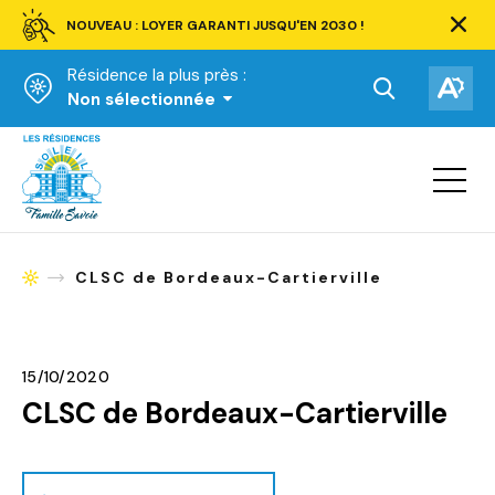
NOUVEAU : LOYER GARANTI JUSQU'EN 2030 !
Ferm
la
Résidence la plus près :
barre
d'aler
Ouvrir
Ouv
Non sélectionnée
la
la
Accueil
barre
bar
de
Ouvrir
d'ac
la
recherche.
navigat
du
site
CLSC de Bordeaux-Cartierville
Accueil
15/10/2020
CLSC de Bordeaux-Cartierville