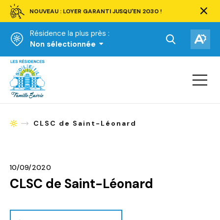
NOUVEAU : LOYER GARANTI JUSQU'EN 2030 !
Ferm
la
Résidence la plus près :
barre
d'aler
Ouvrir
Ouv
Non sélectionnée
la
la
Accueil
barre
bar
de
Ouvrir
d'ac
la
recherche.
navigat
du
site
CLSC de Saint-Léonard
Accueil
10/09/2020
CLSC de Saint-Léonard