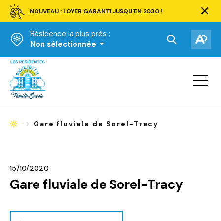
NOUVEAU : LOYER GARANTI JUSQU'EN 2030 !
Ferm
la
Résidence la plus près :
barre
d'aler
Ouvrir
Ouv
Non sélectionnée
la
la
Accueil
barre
bar
de
Ouvrir
d'ac
la
recherche.
navigat
du
site
Gare fluviale de Sorel-Tracy
Accueil
15/10/2020
Gare fluviale de Sorel-Tracy