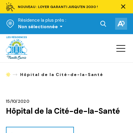
NOUVEAU : LOYER GARANTI JUSQU'EN 2030 !
Ferm
la
Résidence la plus près :
barre
d'aler
Ouvrir
Ouv
Non sélectionnée
la
la
Accueil
barre
bar
de
Ouvrir
d'ac
la
recherche.
navigat
du
site
Hôpital de la Cité-de-la-Santé
Accueil
15/10/2020
Hôpital de la Cité-de-la-Santé