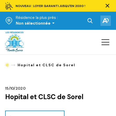
NOUVEAU : LOYER GARANTI JUSQU'EN 2030 !
Ferm
la
Résidence la plus près :
barre
d'aler
Ouvrir
Ouv
Non sélectionnée
la
la
Accueil
barre
bar
de
Ouvrir
d'ac
la
recherche.
navigat
du
site
Hopital et CLSC de Sorel
Accueil
15/10/2020
Hopital et CLSC de Sorel