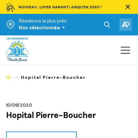
NOUVEAU : LOYER GARANTI JUSQU'EN 2030 !
Ferm
la
Résidence la plus près :
barre
d'aler
Ouvrir
Ouv
Non sélectionnée
la
la
Accueil
barre
bar
de
Ouvrir
d'ac
la
recherche.
navigat
du
site
Hopital Pierre-Boucher
Accueil
10/09/2020
Hopital Pierre-Boucher