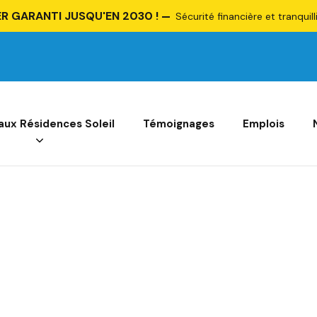
R GARANTI JUSQU'EN 2030 !
Sécurité financière et tranquill
 aux Résidences Soleil
Témoignages
Emplois