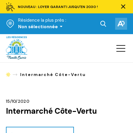
NOUVEAU : LOYER GARANTI JUSQU'EN 2030 !
Ferm
la
Résidence la plus près :
barre
d'aler
Ouvrir
Ouv
Non sélectionnée
la
la
Accueil
barre
bar
de
Ouvrir
d'ac
la
recherche.
navigat
du
site
Intermarché Côte-Vertu
Accueil
15/10/2020
Intermarché Côte-Vertu