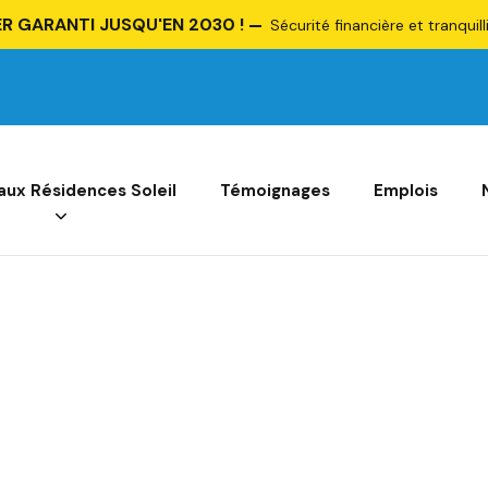
R GARANTI JUSQU'EN 2030 !
Sécurité financière et tranquill
 aux Résidences Soleil
Témoignages
Emplois