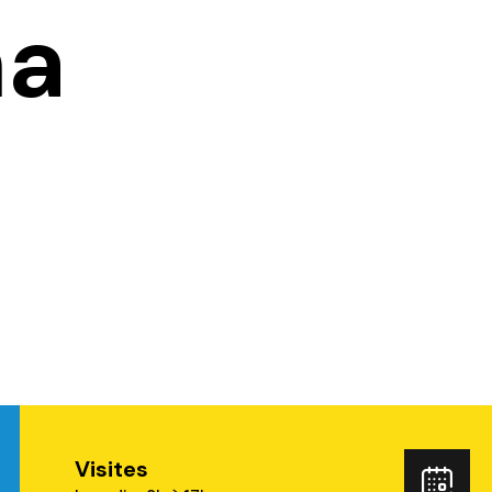
ma
Visites
ube