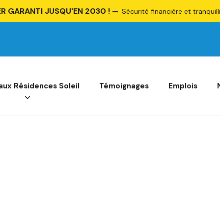
R GARANTI JUSQU'EN 2030 !
Sécurité financière et tranquill
 aux Résidences Soleil
Témoignages
Emplois