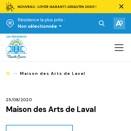
NOUVEAU : LOYER GARANTI JUSQU'EN 2030 !
Ferm
la
Résidence la plus près :
barre
d'aler
Ouvrir
Ouv
Non sélectionnée
la
la
Accueil
barre
bar
de
Ouvrir
d'ac
la
recherche.
navigat
du
site
Maison des Arts de Laval
Accueil
25/08/2020
Maison des Arts de Laval