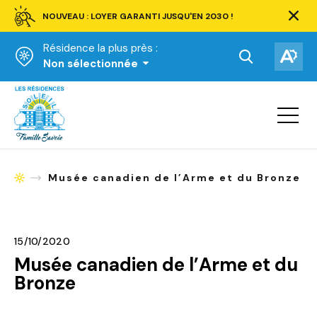
NOUVEAU : LOYER GARANTI JUSQU'EN 2030 !
Ferm
la
Résidence la plus près :
barre
d'aler
Ouvrir
Ouv
Non sélectionnée
la
la
Accueil
barre
bar
de
Ouvrir
d'ac
la
recherche.
navigat
du
site
Musée canadien de l’Arme et du Bronze
Accueil
15/10/2020
Musée canadien de l’Arme et du
Bronze