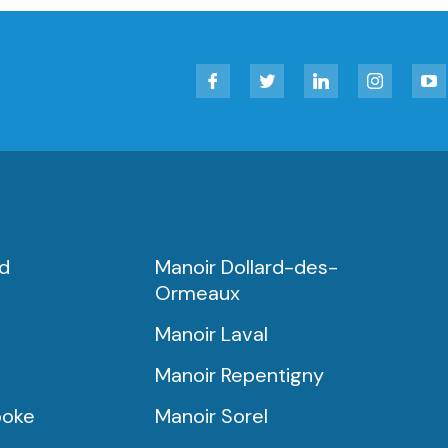
Facebook
Twitter
LinkedIn
Instagram
YouT
rd
Manoir Dollard-des-
Ormeaux
Manoir Laval
Manoir Repentigny
ooke
Manoir Sorel