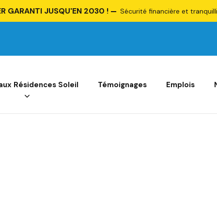
R GARANTI JUSQU'EN 2030 !
Sécurité financière et tranquill
 aux Résidences Soleil
Témoignages
Emplois