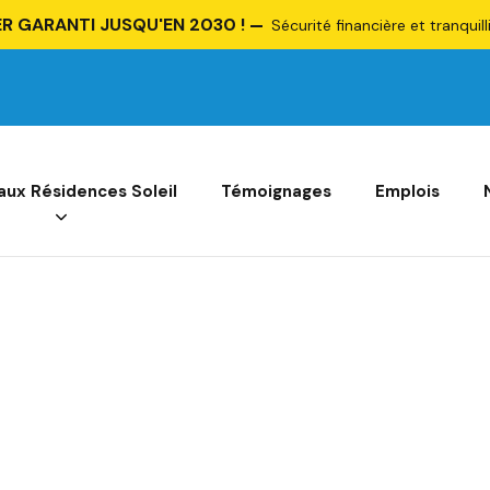
R GARANTI JUSQU'EN 2030 !
Sécurité financière et tranquill
 aux Résidences Soleil
Témoignages
Emplois