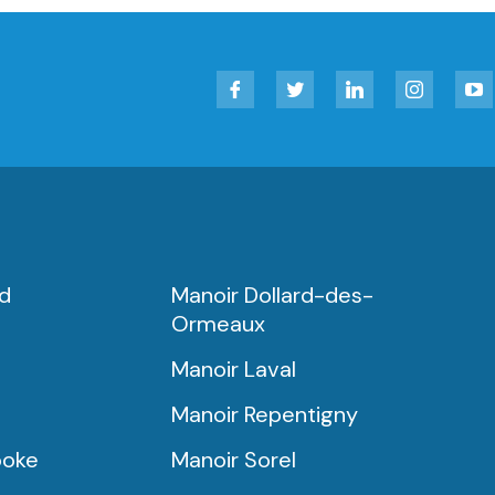
Facebook
Twitter
LinkedIn
Instagram
YouT
rd
Manoir Dollard-des-
Ormeaux
Manoir Laval
Manoir Repentigny
ooke
Manoir Sorel