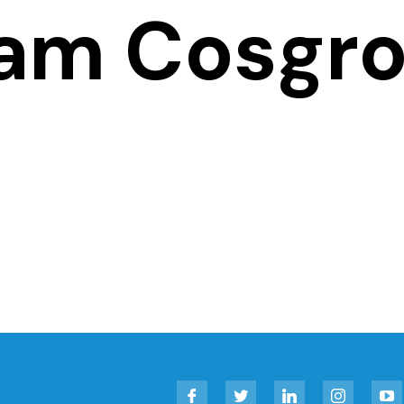
iam Cosgr
Facebook
Twitter
LinkedIn
Instagram
YouT