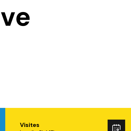
ove
Visites
ube