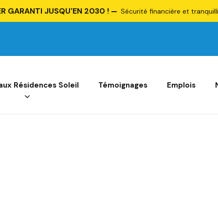
R GARANTI JUSQU'EN 2030 !
Sécurité financière et tranquill
 aux Résidences Soleil
Témoignages
Emplois