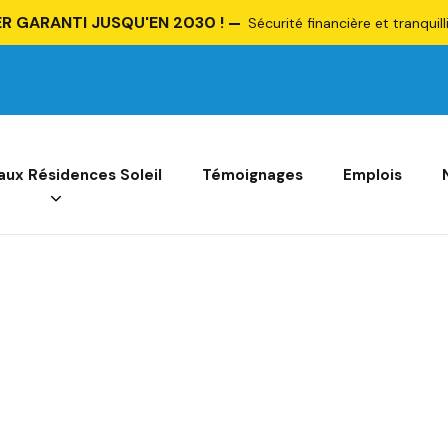
R GARANTI JUSQU'EN 2030 !
Sécurité financière et tranquill
 aux Résidences Soleil
Témoignages
Emplois