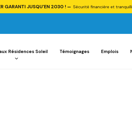
R GARANTI JUSQU'EN 2030 !
Sécurité financière et tranquill
 aux Résidences Soleil
Témoignages
Emplois