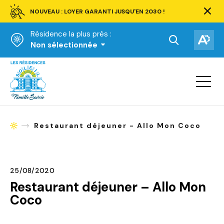
NOUVEAU : LOYER GARANTI JUSQU'EN 2030 !
Ferm
la
Résidence la plus près :
barre
d'aler
Ouvrir
Ouv
Non sélectionnée
la
la
Accueil
barre
bar
de
Ouvrir
d'ac
la
recherche.
navigat
du
site
Restaurant déjeuner - Allo Mon Coco
Accueil
25/08/2020
Restaurant déjeuner – Allo Mon
Coco