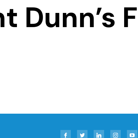
nt Dunn’s 
Facebook
Twitter
LinkedIn
Instagram
YouT