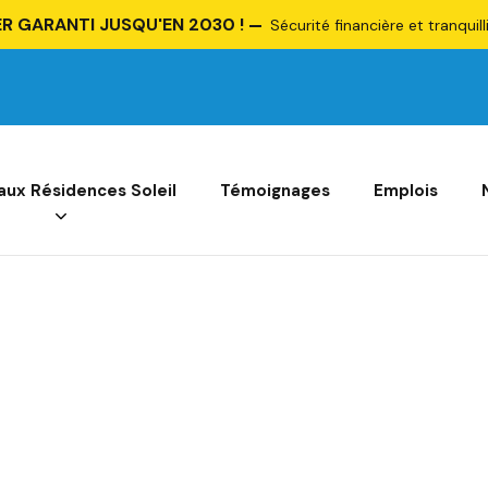
R GARANTI JUSQU'EN 2030 !
Sécurité financière et tranquill
 aux Résidences Soleil
Témoignages
Emplois