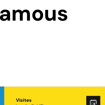
Famous
Visites
ube