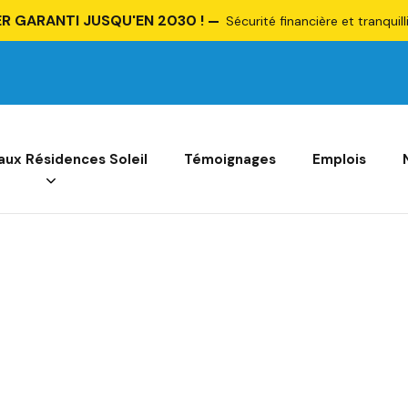
R GARANTI JUSQU'EN 2030 !
Sécurité financière et tranquill
 aux Résidences Soleil
Témoignages
Emplois