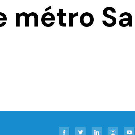
e métro S
Facebook
Twitter
LinkedIn
Instagram
YouT