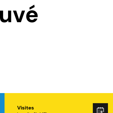
auvé
Visites
ube