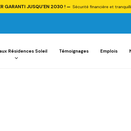
R GARANTI JUSQU'EN 2030 !
Sécurité financière et tranquill
 aux Résidences Soleil
Témoignages
Emplois