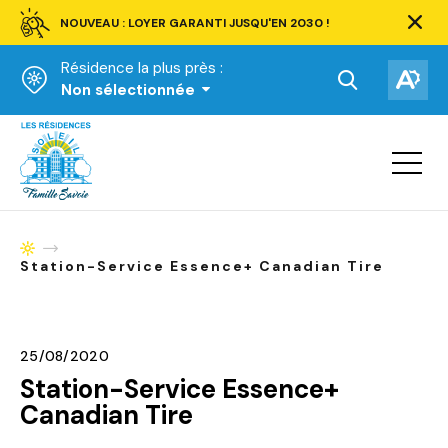
NOUVEAU : LOYER GARANTI JUSQU'EN 2030 !
Ferm
la
Résidence la plus près :
barre
d'aler
Ouvrir
Ouv
Non sélectionnée
la
la
Accueil
barre
bar
de
Ouvrir
d'ac
la
recherche.
navigat
du
site
Accueil
Station-Service Essence+ Canadian Tire
25/08/2020
Station-Service Essence+
Canadian Tire