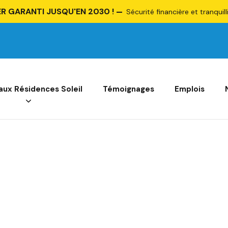
R GARANTI JUSQU'EN 2030 !
Sécurité financière et tranquill
 aux Résidences Soleil
Témoignages
Emplois