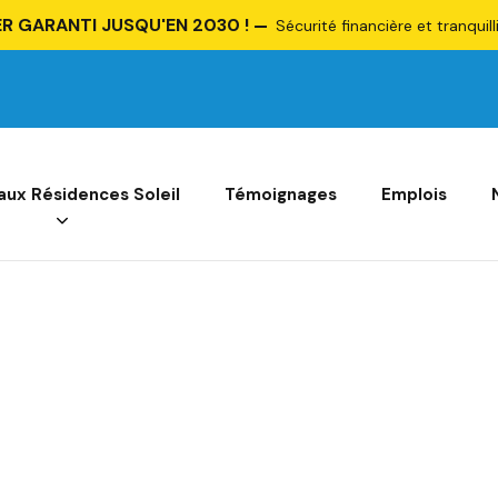
R GARANTI JUSQU'EN 2030 !
Sécurité financière et tranquill
 aux Résidences Soleil
Témoignages
Emplois