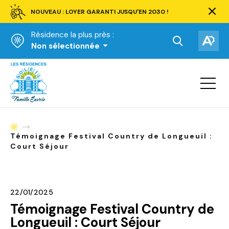
NOUVEAU : LOYER GARANTI JUSQU'EN 2030 !
Ferm
la
Résidence la plus près :
barre
d'aler
Ouvrir
Ouv
Non sélectionnée
la
la
Accueil
barre
bar
de
Ouvrir
d'ac
la
recherche.
navigat
du
site
Accueil
Témoignage Festival Country de Longueuil :
Court Séjour
22/01/2025
Témoignage Festival Country de
Longueuil : Court Séjour