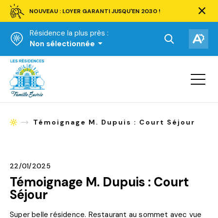
NOUVEAU : LOYER GARANTI JUSQU'EN 2030 !
Ferm
la
Résidence la plus près :
barre
d'aler
Ouvrir
Ouv
Non sélectionnée
la
la
Accueil
barre
bar
de
Ouvrir
d'ac
la
recherche.
navigat
du
site
Témoignage M. Dupuis : Court Séjour
Accueil
22/01/2025
Témoignage M. Dupuis : Court
Séjour
Super belle résidence. Restaurant au sommet avec vue