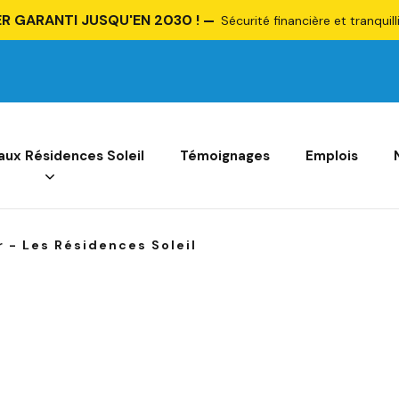
R GARANTI JUSQU'EN 2030 !
Sécurité financière et tranquill
 aux Résidences Soleil
Témoignages
Emplois
 - Les Résidences Soleil