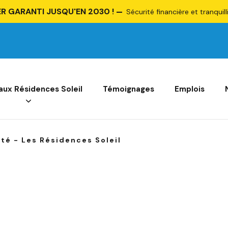
R GARANTI JUSQU'EN 2030 !
Sécurité financière et tranquill
 aux Résidences Soleil
Témoignages
Emplois
té - Les Résidences Soleil