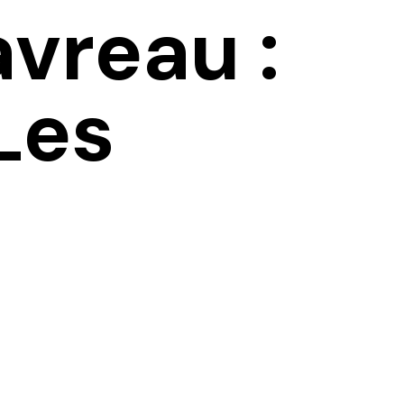
vreau :
Les