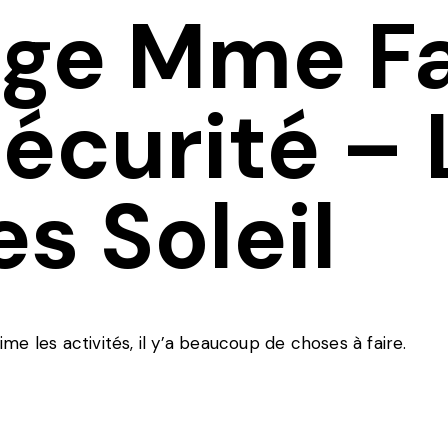
ge Mme Fa
sécurité – 
s Soleil
j’aime les activités, il y’a beaucoup de choses à faire.