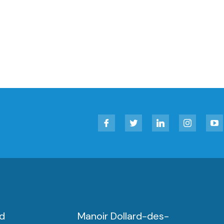
Facebook
Twitter
LinkedIn
Instagram
YouT
rd
Manoir Dollard-des-