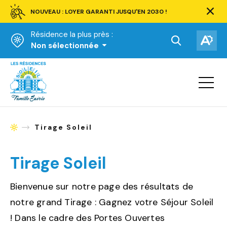
NOUVEAU : LOYER GARANTI JUSQU'EN 2030 !
Ferm
la
Résidence la plus près :
barre
d'aler
Ouvrir
Ouv
Non sélectionnée
la
la
Accueil
barre
bar
de
Ouvrir
d'ac
la
recherche.
navigat
du
site
Tirage Soleil
Accueil
Tirage Soleil
Bienvenue sur notre page des résultats de
notre grand Tirage : Gagnez votre Séjour Soleil
! Dans le cadre des Portes Ouvertes