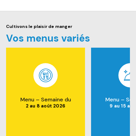
Cultivons le plaisir de manger
Vos menus variés
Menu – Semaine du
Menu – Sem
2 au 8 août 2026
9 au 15 ao