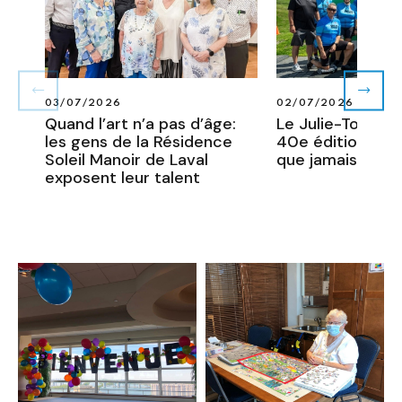
EN
03/07/2026
02/07/2026
SAVOIR
Quand l’art n’a pas d’âge:
Le Julie-Tour 20
PLUS
les gens de la Résidence
40e édition plus
SUR
Soleil Manoir de Laval
que jamais !
QUAND
L’ART
exposent leur talent
N’A
PAS
D’ÂGE:
LES
GENS
DE
LA
RÉSIDENCE
SOLEIL
MANOIR
DE
LAVAL
EXPOSENT
LEUR
TALENT